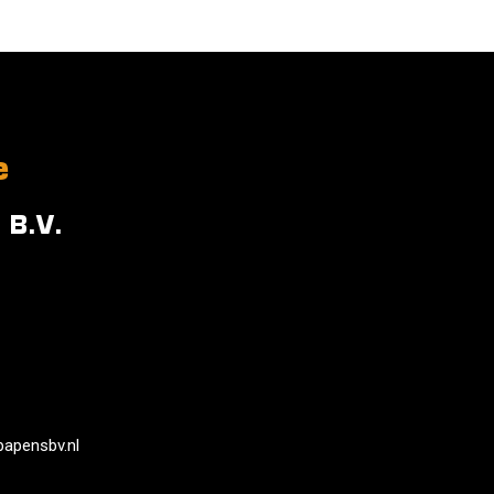
e
 B.V.
papensbv.nl